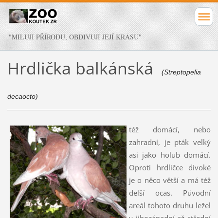
"MILUJI PŘÍRODU, OBDIVUJI JEJÍ KRÁSU"
Hrdlička balkánská
(Streptopelia
decaocto)
též domácí, nebo
zahradní, je pták velký
asi jako holub domácí.
Oproti hrdličce divoké
je o něco větší a má též
delší ocas. Původní
areál tohoto druhu ležel
v jihozápadní až střední