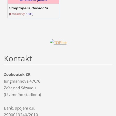
Streptopelia decaocto
(
Frivaldszky
,
1838
)
Kontakt
Zookoutek ZR
Jungmannova 470/6
Žďár nad Sázavou
(U zimního stadionu)
Bank. spojení č.ú.
2900019240/2010