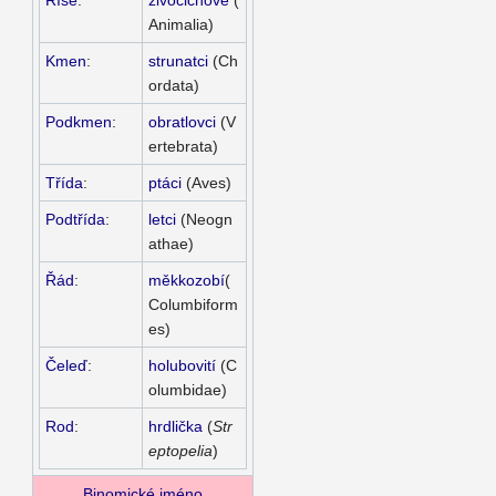
Animalia)
Kmen
:
strunatci
(Ch
ordata)
Podkmen
:
obratlovci
(V
ertebrata)
Třída
:
ptáci
(Aves)
Podtřída
:
letci
(Neogn
athae)
Řád
:
měkkozobí
(
Columbiform
es)
Čeleď
:
holubovití
(C
olumbidae)
Rod
:
hrdlička
(
Str
eptopelia
)
Binomické jméno