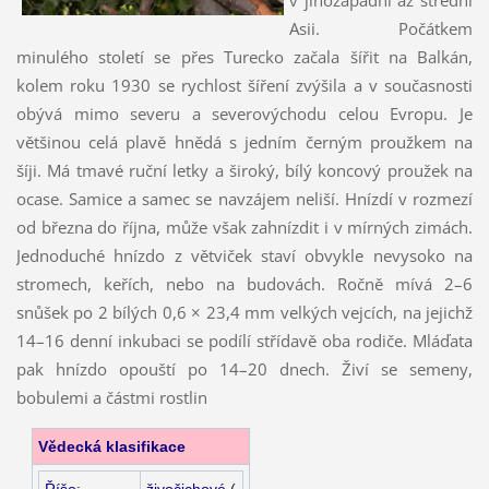
Asii. Počátkem
minulého století se přes Turecko začala šířit na Balkán,
kolem roku 1930 se rychlost šíření zvýšila a v současnosti
obývá mimo severu a severovýchodu celou Evropu. Je
většinou celá plavě hnědá s jedním černým proužkem na
šíji. Má tmavé ruční letky a široký, bílý koncový proužek na
ocase. Samice a samec se navzájem neliší. Hnízdí v rozmezí
od března do října, může však zahnízdit i v mírných zimách.
Jednoduché hnízdo z větviček staví obvykle nevysoko na
stromech, keřích, nebo na budovách. Ročně mívá 2–6
snůšek po 2 bílých 0,6 × 23,4 mm velkých vejcích, na jejichž
14–16 denní inkubaci se podílí střídavě oba rodiče. Mláďata
pak hnízdo opouští po 14–20 dnech. Živí se semeny,
bobulemi a částmi rostlin
Vědecká klasifikace
Říše
:
živočichové
(