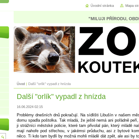
Úvodní stránka
Mapa st
"MILUJI PŘÍRODU, OBD
Úvod
|
Další "orlík" vypadl z hnízda
Další "orlík" vypadl z hnízda
16.06.2024 02:15
Problémy dnešních dnů pokračují. Na sídlišti Libušín v našem mě
domu spadla poštolka. Tak mladá, že ještě nemá ani pořádně peří, 
ji strážníci městské policie, které tam přivolal pán, který mládě 
mají nahoře pod střechou, v jakémsi průduchu, asi z bytové kom
něco. Ti kdo tam bydlí by možná mohli mládě dát zpět, ale asi by t