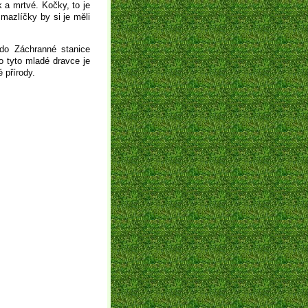
k a mrtvé. Kočky, to je
 mazlíčky by si je měli
 do Záchranné stanice
 tyto mladé dravce je
 přírody.