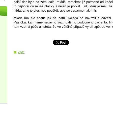
další den bylo na zemi další mládě, tentokrát již potrhané od koče
to nejhorší co může ptáčky a nejen je potkat. Lidi, kteří je mají za
hlídat a ne je přes noc pouštět, aby se zadarmo nakrmili.
Mládě má ale apetit jak se patří. Kolega ho nakrmil a odvezl
Pasíčka, kam jsme nedávno vezli dalšího podobného pacienta. Pro
tam vzorná péče a jistota, že ve většině případů vyletí zpět do volné
Zpět