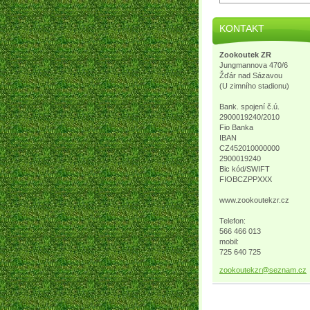
KONTAKT
Zookoutek ZR
Jungmannova 470/6
Žďár nad Sázavou
(U zimního stadionu)
Bank. spojení č.ú.
2900019240/2010
Fio Banka
IBAN
CZ452010000000
2900019240
Bic kód/SWIFT
FIOBCZPPXXX
www.zookoutekzr.cz
Telefon:
566 466 013
mobil:
725 640 725
zookoute
kzr@sezn
am.cz