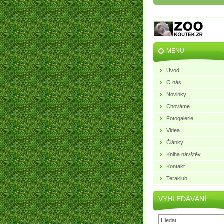
MENU
Úvod
O nás
Novinky
Chováme
Fotogalerie
Videa
Články
Kniha návštěv
Kontakt
Teraklub
VYHLEDÁVÁNÍ