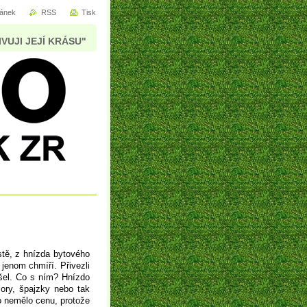
ránek
RSS
Tisk
IVUJI JEJÍ KRÁSU"
stě, z hnízda bytového
jenom chmíří. Přivezli
našel. Co s ním? Hnízdo
ory, špajzky nebo tak
o nemělo cenu, protože