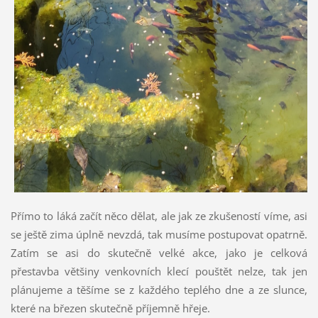
Přímo to láká začít něco dělat, ale jak ze zkušeností víme, asi
se ještě zima úplně nevzdá, tak musíme postupovat opatrně.
Zatím se asi do skutečně velké akce, jako je celková
přestavba většiny venkovních klecí pouštět nelze, tak jen
plánujeme a těšíme se z každého teplého dne a ze slunce,
které na březen skutečně příjemně hřeje.