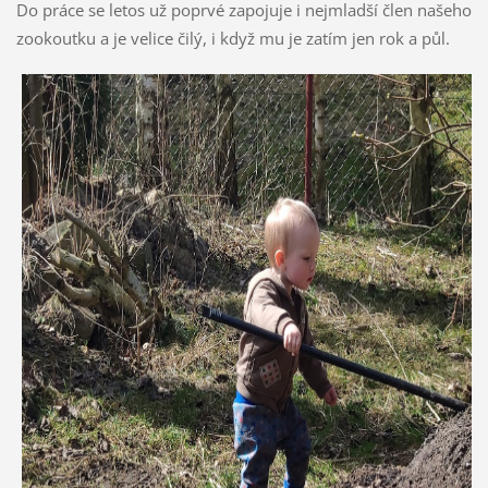
Do práce se letos už poprvé zapojuje i nejmladší člen našeho
zookoutku a je velice čilý, i když mu je zatím jen rok a půl.