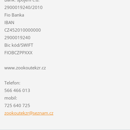
2900019240/2010
Fio Banka
IBAN
CZ452010000000
2900019240
Bic kód/SWIFT
FIOBCZPPXXX
www.zookoutekzr.cz
Telefon:
566 466 013
mobil:
725 640 725
zookoute
kzr@sezn
am.cz