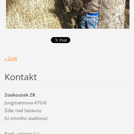
« Zpět
Kontakt
Zookoutek ZR
Jungmannova 470/6
Žďár nad Sázavou
(U zimního stadionu)
Bank. spojení č.ú.